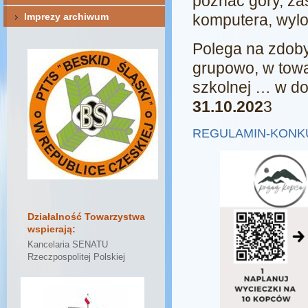
poznać góry, z
Imprezy archiwum
komputera, wyl
Polega na zdob
grupowo, w towa
szkolnej … w do
31.10.202
3
REGULAMIN-KONK
Działalność Towarzystwa
wspierają:
Kancelaria SENATU
Rzeczpospolitej Polskiej