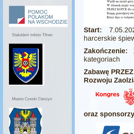
Start:
7.05.20
Statutární město Třinec
harcerskie śpie
Zakończenie:
1
kategoriach
Zabawę PRZEZ 
Rozwoju Zaolzi
Miasto Czeski Cieszyn
oraz sponsorz