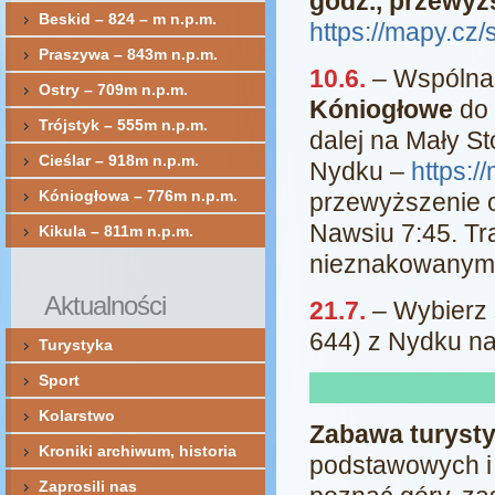
godz., przewyż
Beskid – 824 – m n.p.m.
https://mapy.cz
Praszywa – 843m n.p.m.
10.6.
– Wspólna 
Ostry – 709m n.p.m.
Kóniogłowe
do 
Trójstyk – 555m n.p.m.
dalej na Mały St
Cieślar – 918m n.p.m.
Nydku –
https:/
Kóniogłowa – 776m n.p.m.
przewyższenie o
Nawsiu 7:45. Tr
Kikula – 811m n.p.m.
nieznakowanymi
Aktualności
21.7.
– Wybierz 
644) z Nydku n
Turystyka
Sport
Kolarstwo
Zabawa turyst
Kroniki archiwum, historia
podstawowych i 
Zaprosili nas