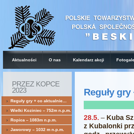
Aktualności
O nas
Kalendarz akcji
Fotogale
PRZEZ KOPCE
2023
Reguły gry
Reguły gry + co aktualnie…
Wielki Koziniec – 752m n.p.m.
28.5.
–
Kuba Sz
Ropica – 1083m n.p.m.
z Kubalonki pr
Jaworowy – 1032 m n.p.m.