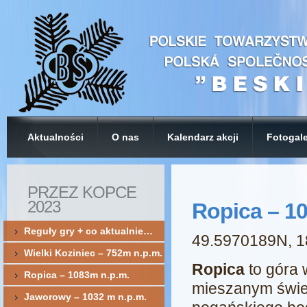
Aktualności
O nas
Kalendarz akcji
Fotogale
PRZEZ KOPCE
2023
Ropica – 1
Reguły gry + co aktualnie…
49.5970189N, 
Wielki Koziniec – 752m n.p.m.
Ropica
to góra
Ropica – 1083m n.p.m.
mieszanym świe
Jaworowy – 1032 m n.p.m.