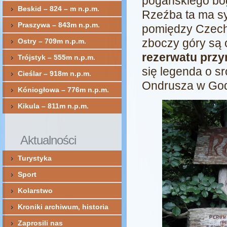
pogańskiego bo
Beskid – 824 – m n.p.m.
Rzeźba ta ma s
Praszywa – 843m n.p.m.
pomiędzy Czecha
zboczy góry są 
Ostry – 709m n.p.m.
rezerwatu przy
Trójstyk – 555m n.p.m.
się legenda o s
Cieślar – 918m n.p.m.
Ondrusza w God
Kóniogłowa – 776m n.p.m.
Kikula – 811m n.p.m.
Aktualności
Turystyka
Sport
Kolarstwo
Kroniki archiwum, historia
Zaprosili nas