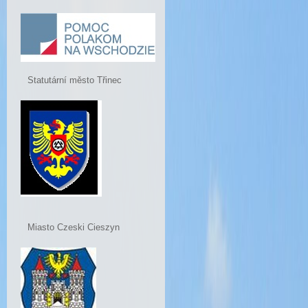
Statutární město Třinec
Miasto Czeski Cieszyn