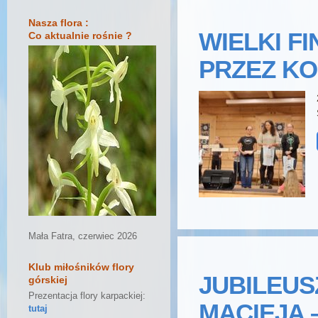
Nasza flora :
WIELKI FI
Co aktualnie rośnie ?
PRZEZ KO
Mała Fatra, czerwiec 2026
Klub miłośników flory
JUBILEUS
górskiej
Prezentacja flory karpackiej:
MACIEJA –
tutaj