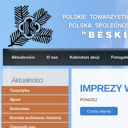
Aktualności
O nas
Kalendarz akcji
Fotogale
Aktualności
IMPREZY 
Turystyka
Sport
PONIZEJ
Kolarstwo
Czytaj więcej
Kroniki archiwum, historia
Zaprosili nas