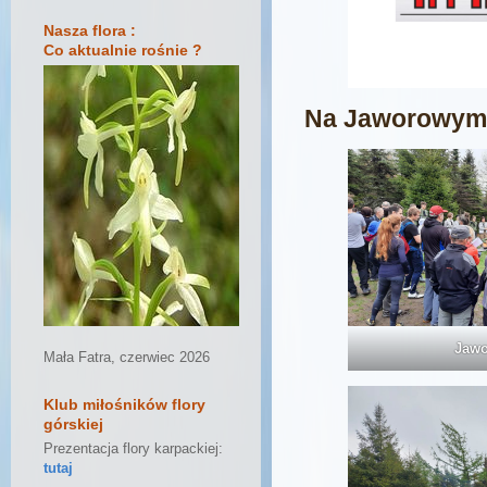
Nasza flora :
Co aktualnie rośnie ?
Na Jaworowym 
Jawo
Mała Fatra, czerwiec 2026
Klub miłośników flory
górskiej
Prezentacja flory karpackiej:
tutaj