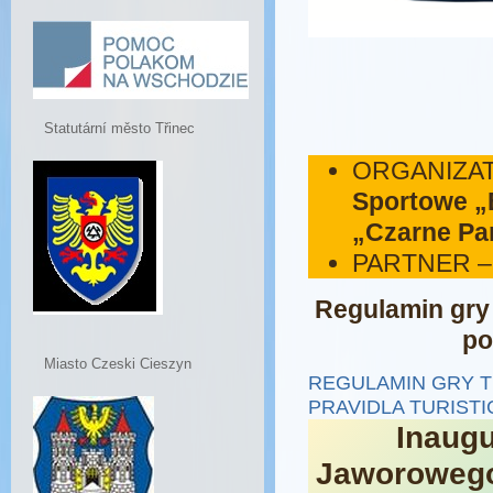
Statutární město Třinec
ORGANIZA
Sportowe „
„Czarne Pa
PARTNER 
Regulamin gry
po
Miasto Czeski Cieszyn
REGULAMIN GRY T
PRAVIDLA TURISTI
Inaugu
Jaworoweg