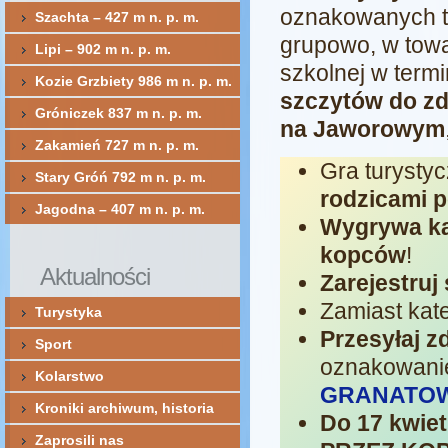
oznakowanych ta
Szachta – 427 m n. p. m.
grupowo, w towa
Lipi – 902 m n. p. m.
szkolnej w term
Kozie Grzbiety 986 m n. p. m.
szczytów do zd
Gróniczek 837 m n. p. m.
na Jaworowym
Zakamień 727 m n. p. m.
Gra turystyc
Stary Gróń 792 m n. p. m.
rodzicami p
Jagodna – 407 m n. p. m.
Wygrywa każ
kopców
!
Aktualności
Zarejestruj 
Zamiast kat
Turystyka
Przesyłaj z
Sport
oznakowanie
Kolarstwo
GRANATOWY
Kroniki archiwum, historia
Do 17 kwiet
Zaprosili nas