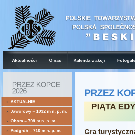
Aktualności
O nas
Kalendarz akcji
Fotogale
PRZEZ KOPCE
2026
PRZEZ KOP
AKTUALNIE
PIĄTA ED
Jaworowy – 1032 m n. p. m.
Obora – 709 m n. p. m.
Gra turystycz
Podgróń – 710 m n. p. m.