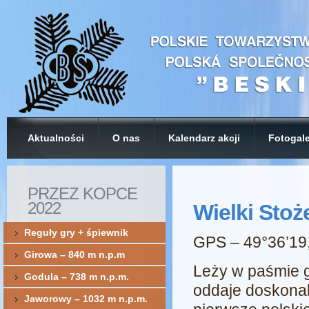
Aktualności
O nas
Kalendarz akcji
Fotogale
PRZEZ KOPCE
2022
Wielki Stoż
Reguły gry + śpiewnik
GPS – 49°36’19
Girowa – 840 m n.p.m
Leży w paśmie 
Godula – 738 m n.p.m.
oddaje doskonal
Jaworowy – 1032 m n.p.m.