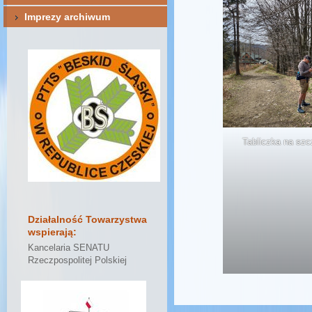
Imprezy archiwum
Tabliczka na szc
Działalność Towarzystwa
wspierają:
Kancelaria SENATU
Rzeczpospolitej Polskiej