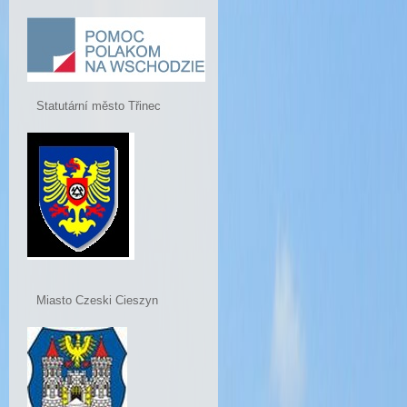
Statutární město Třinec
Miasto Czeski Cieszyn