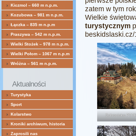
pierwsze polski
Kiczmol – 660 m n.p.m.
zatem w tym rok
Kozubowa – 981 m n.p.m.
Wielkie świętow
turystycznym
p
Łączka – 835 m n.p.m
beskidslaski.cz/
Praszywa – 542 m n.p.m.
Wielki Stożek – 978 m n.p.m.
Wielki Połom – 1067 m n.p.m
Wróżna – 561 m n.p.m.
Aktualności
Turystyka
Sport
Kolarstwo
Schronisko PTTK
Kroniki archiwum, historia
Zaprosili nas