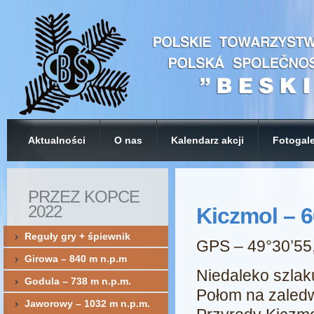
Aktualności
O nas
Kalendarz akcji
Fotogale
PRZEZ KOPCE
2022
Kiczmol – 6
Reguły gry + śpiewnik
GPS – 49°30’55
Girowa – 840 m n.p.m
Niedaleko szlak
Godula – 738 m n.p.m.
Połom na zaledw
Jaworowy – 1032 m n.p.m.