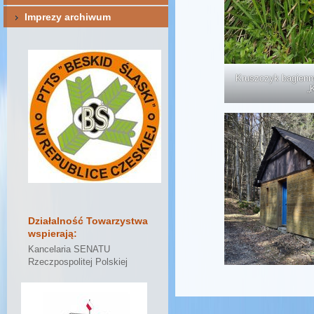
Imprezy archiwum
Kruszczyk bagienn
„
Działalność Towarzystwa
wspierają:
Kancelaria SENATU
Rzeczpospolitej Polskiej