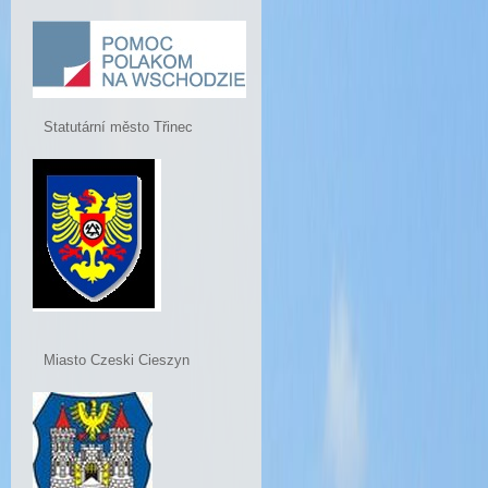
Statutární město Třinec
Miasto Czeski Cieszyn