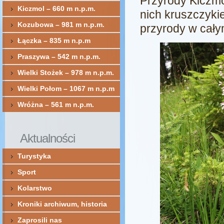
Przyrody Kiczmo
Kiczmol – 660 m n.p.m.
nich kruszczyki
Kozubowa – 981 m n.p.m.
przyrody w cały
Łączka – 835 m n.p.m
Praszywa – 542 m n.p.m.
Wielki Stożek – 978 m n.p.m.
Wielki Połom – 1067 m n.p.m
Wróżna – 561 m n.p.m.
Aktualności
Turystyka
Sport
Kolarstwo
Kroniki archiwum, historia
Zaprosili nas