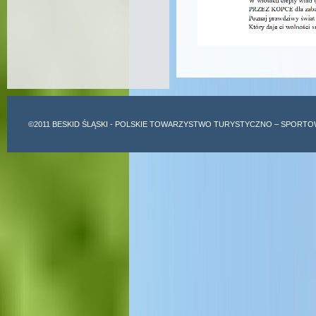
©2011
BESKID ŚLĄSKI
- POLSKIE TOWARZYSTWO TURYSTYCZNO – SPORTO