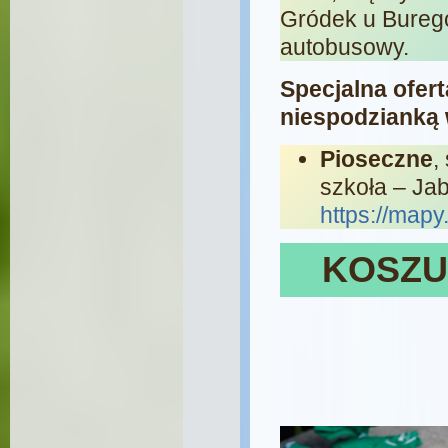
Gródek u Burego
autobusowy.
Specjalna ofert
niespodzianką
Pioseczne
,
szkoła – Ja
https://map
KOSZU