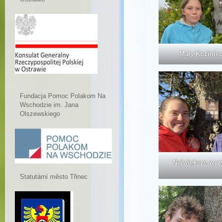
Mały Koziniec
Fundacja Pomoc Polakom Na
Wschodzie im. Jana
Olszewskiego
Największe wyz
Statutární město Třinec