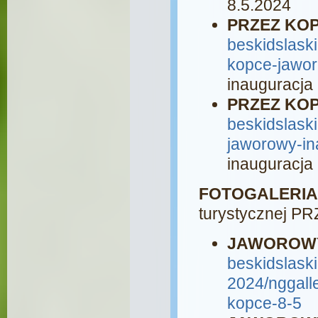
8.5.2024
PRZEZ KOP
beskidslaski
kopce-jawor
inauguracja
PRZEZ KOP
beskidslaski
jaworowy-in
inauguracja
FOTOGALERIA
turystycznej 
JAWOROWY
beskidslaski.
2024/nggall
kopce-8-5