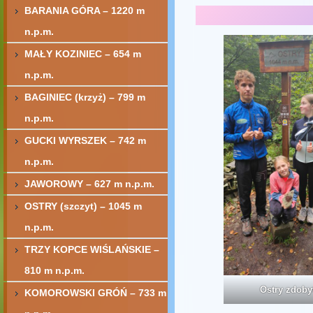
BARANIA GÓRA – 1220 m
n.p.m.
MAŁY KOZINIEC – 654 m
n.p.m.
BAGINIEC (krzyż) – 799 m
n.p.m.
GUCKI WYRSZEK – 742 m
n.p.m.
JAWOROWY – 627 m n.p.m.
OSTRY (szczyt) – 1045 m
n.p.m.
TRZY KOPCE WIŚLAŃSKIE –
810 m n.p.m.
Ostry zdoby
KOMOROWSKI GRÓŃ – 733 m