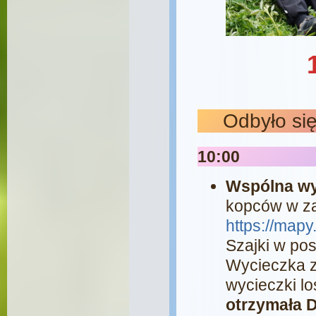
Odbyło si
10:00
Wspólna wy
kopców w z
https://map
Szajki w po
Wycieczka z
wycieczki lo
otrzymała D