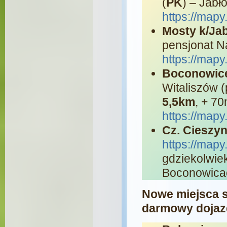
(
PK
) – Jab
https://map
Mosty k/Ja
pensjonat 
https://map
Boconowic
Witaliszów 
5,5km
, + 70
https://map
Cz. Cieszyn
https://map
gdziekolwiek
Boconowica
Nowe miejsca st
darmowy dojaz