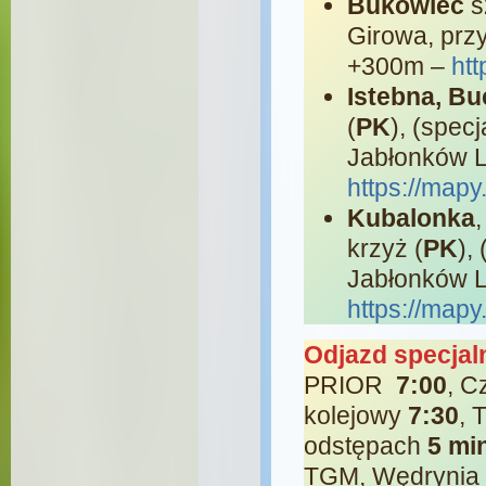
Bukowiec
s
Girowa, przy
+300m –
ht
Istebna, Bu
(
PK
), (spec
Jabłonków 
https://mapy
Kubalonka
krzyż (
PK
),
Jabłonków 
https://map
Odjazd specjal
PRIOR
7:00
, C
kolejowy
7:30
, 
odstępach
5 mi
TGM, Wędrynia M