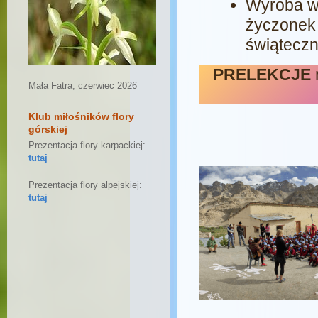
Wyroba w
życzonek
świąteczn
PRELEKCJE
n
Mała Fatra, czerwiec 2026
Klub miłośników flory
górskiej
Prezentacja flory karpackiej:
tutaj
Prezentacja flory alpejskiej:
tutaj