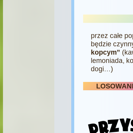
przez całe po
będzie czynn
kopcym”
(ka
lemoniada, ko
dogi…)
LOSOWAN