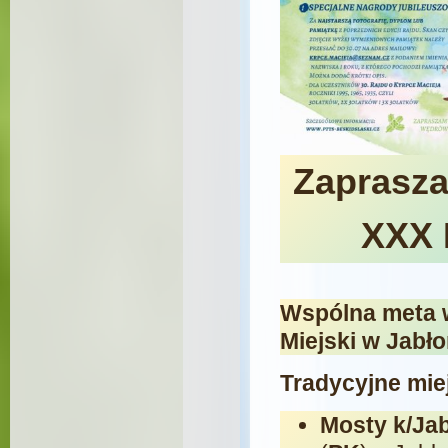
Zaprasza
XXX 
Wspólna meta w
Miejski w Jabł
Tradycyjne miej
Mosty k/Ja