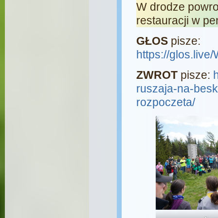
W drodze powrot
restauracji w pe
GŁOS
pisze:
https://glos.l
ZWROT
pisze:
ruszaja-na-besk
rozpoczeta/