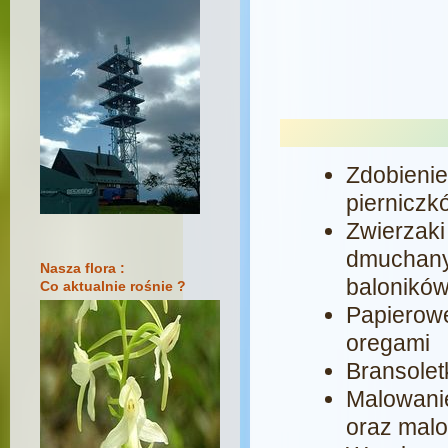
Zdobieni
pierniczk
Zwierzaki
dmuchan
Nasza flora :
balonikó
Co aktualnie rośnie ?
Papierowe
oregami
Bransolet
Malowani
oraz mal