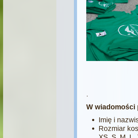
.
W wiadomości 
Imię i nazwi
Rozmiar kos
XS ,S, M, L,