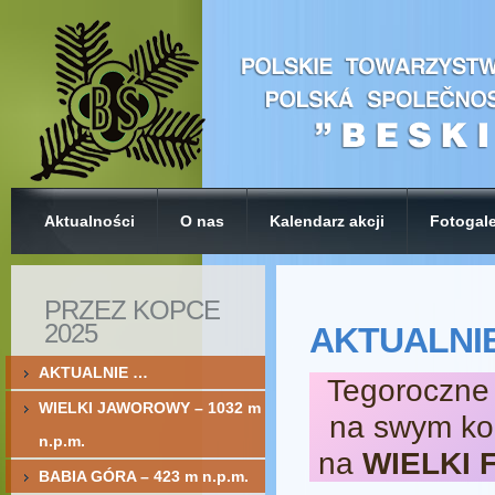
Aktualności
O nas
Kalendarz akcji
Fotogale
PRZEZ KOPCE
2025
AKTUALNI
AKTUALNIE …
Tegoroczne
WIELKI JAWOROWY – 1032 m
na swym ko
n.p.m.
na
WIELKI 
BABIA GÓRA – 423 m n.p.m.