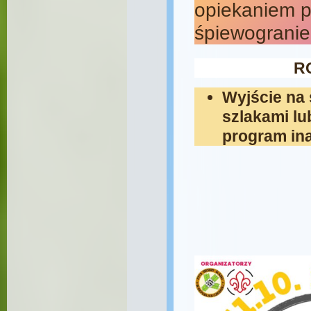
opiekaniem p
śpiewograni
R
Wyjście na
szlakami
lu
program in