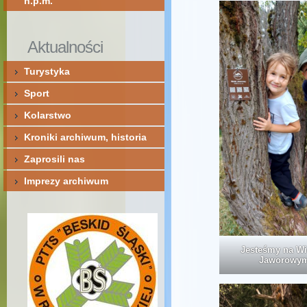
n.p.m.
Aktualności
Turystyka
Sport
Kolarstwo
Kroniki archiwum, historia
Zaprosili nas
Imprezy archiwum
Jesteśmy na Wi
Jaworowy