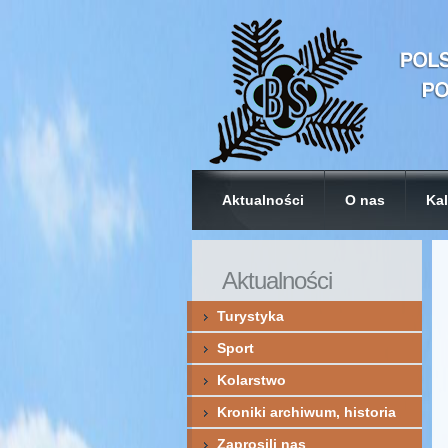
Aktualności
O nas
Kal
Aktualności
Turystyka
Sport
Kolarstwo
Kroniki archiwum, historia
Zaprosili nas