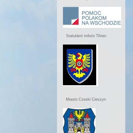
Statutární město Třinec
Miasto Czeski Cieszyn