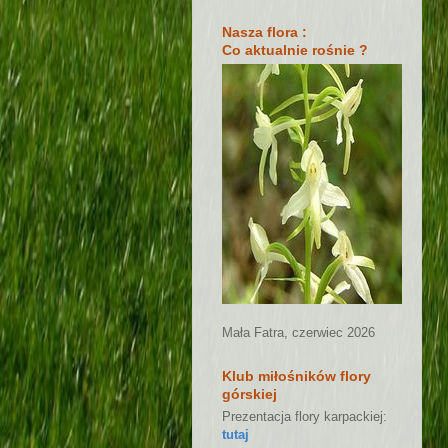
Nasza flora :
Co aktualnie rośnie ?
Mała Fatra, czerwiec 2026
Klub miłośników flory
górskiej
Prezentacja flory karpackiej:
tutaj