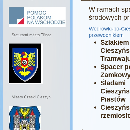
W ramach sp
środowych p
Wedrowki-po-Cies
przewodnikiem
Statutární město Třinec
Szlakiem
Cieszyńs
Tramwaj
Spacer p
Zamkow
Śladami
Cieszyńs
Miasto Czeski Cieszyn
Piastów
Cieszyńs
rzemiosł
.