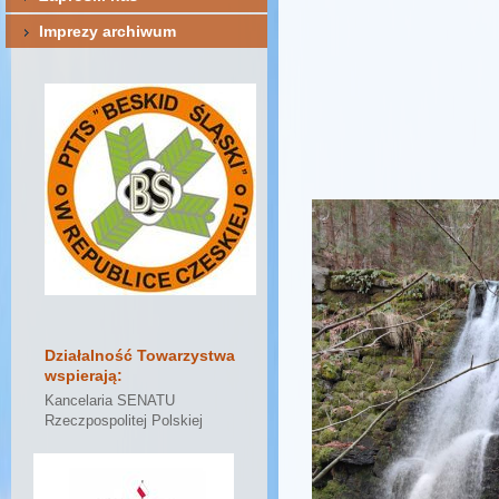
Imprezy archiwum
Działalność Towarzystwa
wspierają:
Kancelaria SENATU
Rzeczpospolitej Polskiej