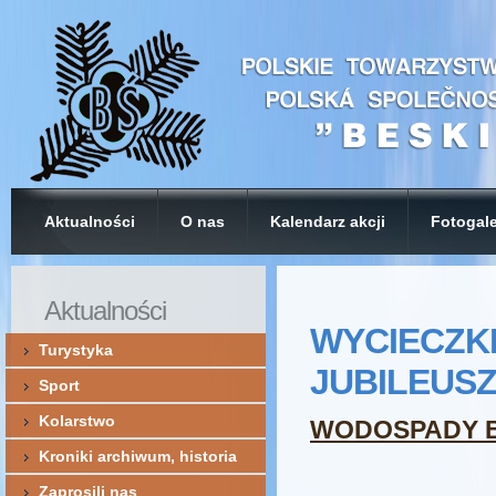
Aktualności
O nas
Kalendarz akcji
Fotogale
Aktualności
WYCIECZK
Turystyka
JUBILEUS
Sport
Kolarstwo
WODOSPADY B
Kroniki archiwum, historia
Zaprosili nas