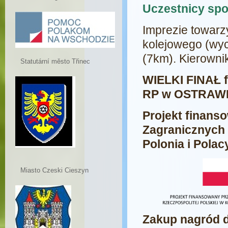
Uczestnicy spo
Imprezie towarz
kolejowego (wy
(7km). Kierowni
Statutární město Třinec
WIELKI FINAŁ
RP w OSTRAWI
Projekt finans
Zagranicznych 
Polonia i Polac
Miasto Czeski Cieszyn
Zakup nagród d