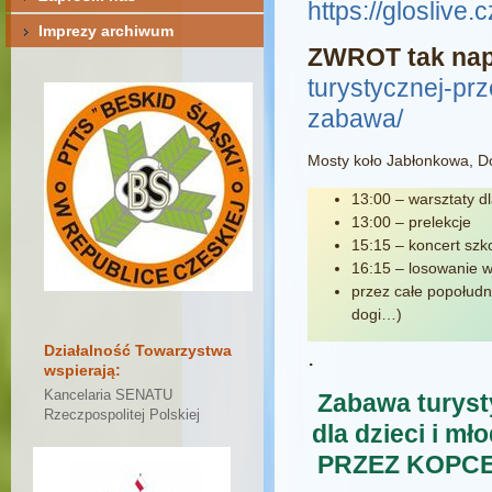
https://glosliv
Imprezy archiwum
ZWROT tak nap
turystycznej-pr
zabawa/
Mosty koło Jabłonkowa,
13:00 – warsztaty dl
13:00 – prelekcje
15:15 – koncert szk
16:15 – losowanie 
przez całe popołudn
dogi…)
Działalność Towarzystwa
.
wspierają:
Kancelaria SENATU
Zabawa turys
Rzeczpospolitej Polskiej
dla dzieci i mł
PRZEZ KOPCE