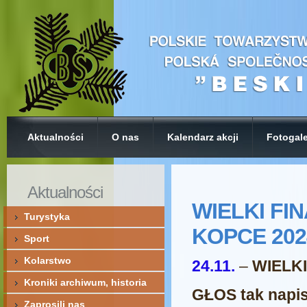
Aktualności
O nas
Kalendarz akcji
Fotogale
Aktualności
WIELKI FIN
Turystyka
KOPCE 202
Sport
Kolarstwo
24.11.
–
WIELKI
Kroniki archiwum, historia
GŁOS tak napis
Zaprosili nas