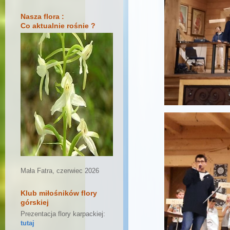
Nasza flora :
Co aktualnie rośnie ?
Mała Fatra, czerwiec 2026
Klub miłośników flory
górskiej
Prezentacja flory karpackiej:
tutaj