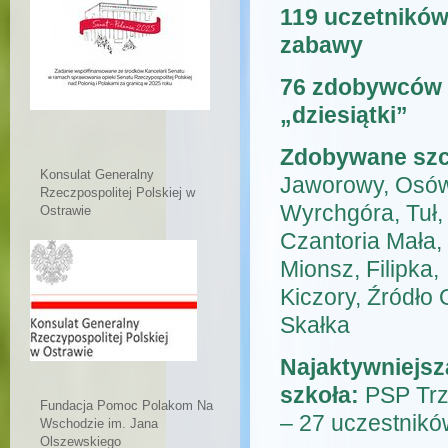
119 uczetnikó
zabawy
76 zdobywców 
„dziesiątki”
Zdobywane szc
Konsulat Generalny
Jaworowy, Osó
Rzeczpospolitej Polskiej w
Wyrchgóra, Tuł,
Ostrawie
Czantoria Mała,
Mionsz, Filipka,
Kiczory, Źródło 
Skałka
Najaktywniejsz
szkoła:
PSP Trz
Fundacja Pomoc Polakom Na
– 27 uczestnik
Wschodzie im. Jana
Olszewskiego