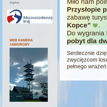
Miło nam po
śląskie
Przysłopie 
zabawę turys
Kopce”
.
Do wygrania 
pobyt dla d
WEB KAMERA
JAWOROWY
Serdecznie dzię
zwycięzcom los
pełnego wrażeń