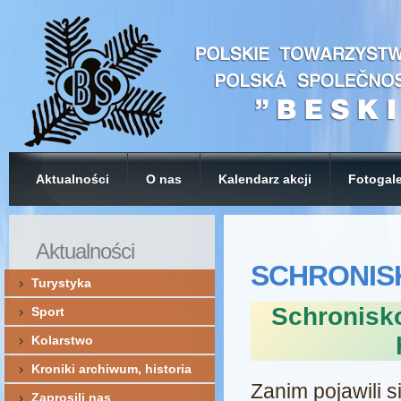
Aktualności
O nas
Kalendarz akcji
Fotogale
Aktualności
SCHRONISK
Turystyka
Schronisk
Sport
Kolarstwo
Kroniki archiwum, historia
Zanim pojawili s
Zaprosili nas