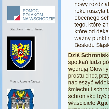
nowy rozdzia
roku ruszyła
obecnego sch
tego, które z
Statutární město Třinec
które od deka
ważny punkt 
Beskidu Śląsk
Dziś Schronisk
spotkań ludzi gó
wędrują Głównym
prostu chcą przy
nacieszyć widok
Miasto Czeski Cieszyn
śmiechu i schro
schronisko być p
właściciele
Aga 