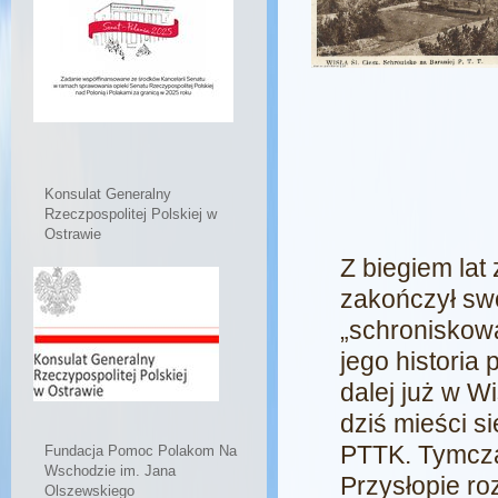
Konsulat Generalny
Rzeczpospolitej Polskiej w
Ostrawie
Z biegiem la
zakończył sw
„schroniskową
jego historia 
dalej już w Wi
dziś mieści s
PTTK. Tymcz
Fundacja Pomoc Polakom Na
Wschodzie im. Jana
Przysłopie ro
Olszewskiego