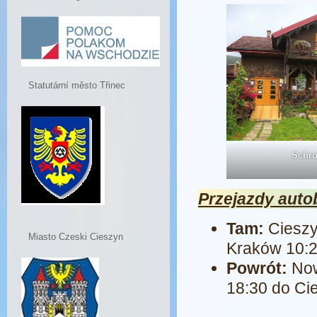
Statutární město Třinec
Schro
Przejazdy aut
Tam:
Cieszy
Miasto Czeski Cieszyn
Kraków 10:2
Powrót:
Now
18:30 do Ci