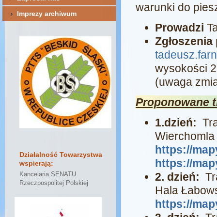
warunki do pie
Imprezy archiwum
Prowadzi
Ta
Zgłoszenia
tadeusz.fa
wysokości 2
(uwaga zmia
Proponowane t
1.dzień:
Tr
Wierchomla
https://ma
Działalność Towarzystwa
https://ma
wspierają:
2. dzień:
Tr
Kancelaria SENATU
Rzeczpospolitej Polskiej
Hala Łabowsk
https://ma