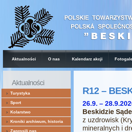
Aktualności
O nas
Kalendarz akcji
Fotogale
Aktualności
R12 – BES
Turystyka
26.9. – 28.9.20
Sport
Beskidzie Sąd
Kolarstwo
z uzdrowisk (Kr
Kroniki archiwum, historia
mineralnych i d
Zaprosili nas