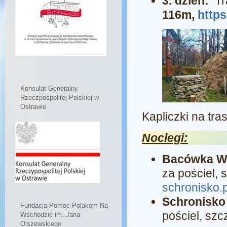
3. dzień:
Tr
116m,
https
Konsulat Generalny
Rzeczpospolitej Polskiej w
Ostrawie
Kapliczki na tras
Noclegi:
Bacówka W
za pościel,
schronisko.p
Schronisko
Fundacja Pomoc Polakom Na
pościel, szc
Wschodzie im. Jana
Olszewskiego