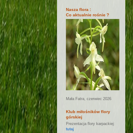
Nasza flora :
Co aktualnie rośnie ?
Mała Fatra, czerwiec 2026
Klub miłośników flory
górskiej
Prezentacja flory karpackiej:
tutaj