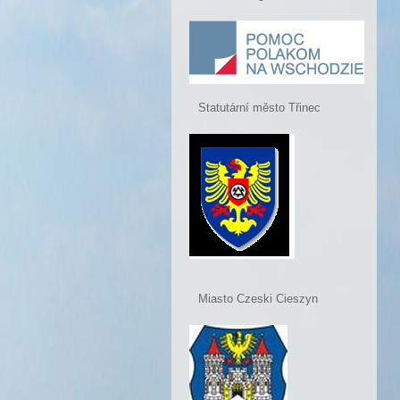
Statutární město Třinec
Miasto Czeski Cieszyn