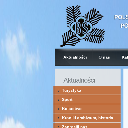
Aktualności
O nas
Kal
Aktualności
Turystyka
Sport
Kolarstwo
Kroniki archiwum, historia
Zaprosili nas