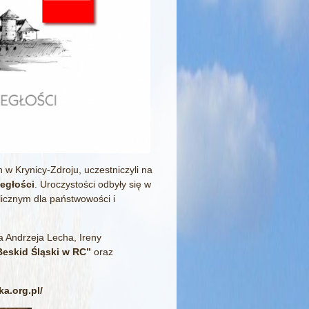
 w Krynicy-Zdroju, uczestniczyli na
egłości
. Uroczystości odbyły się w
icznym dla państwowości i
a Andrzeja Lecha, Ireny
eskid Śląski w RC”
oraz
a.org.pl/