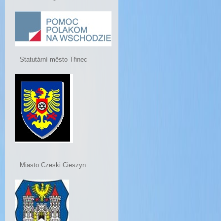
Statutární město Třinec
Miasto Czeski Cieszyn