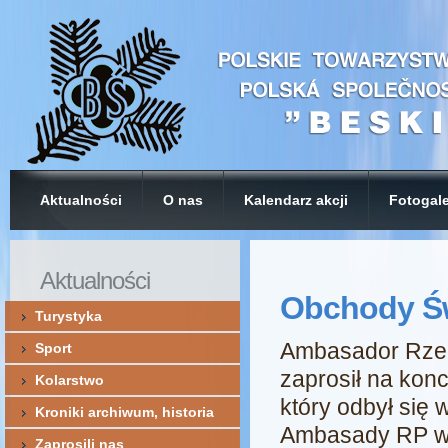
Aktualności
O nas
Kalendarz akcji
Fotogale
Aktualności
Obchody Św
Turystyka
Ambasador Rzec
Sport
zaprosił na kon
Kolarstwo
który odbył się 
Kroniki archiwum, historia
Ambasady RP w
Zaprosili nas