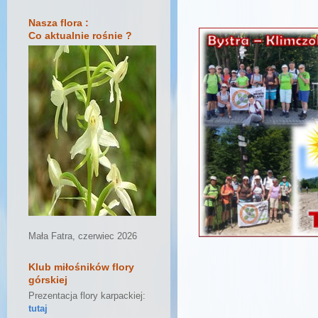
Nasza flora :
Co aktualnie rośnie ?
Mała Fatra, czerwiec 2026
Klub miłośników flory
górskiej
Prezentacja flory karpackiej:
tutaj