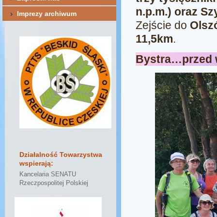
n.p.m.) oraz Sz
Imprezy archiwum
Zejście do
Olsz
11,5km
.
Bystra…przed 
Działalność Towarzystwa
wspierają:
Kancelaria SENATU
Rzeczpospolitej Polskiej