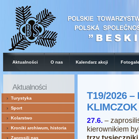
Aktualności
O nas
Kalendarz akcji
Fotogale
Aktualności
T19/2026 
Turystyka
KLIMCZOK 
Sport
Kolarstwo
27.6.
– zaprosil
kierownikiem by
Kroniki archiwum, historia
trzy tysięcznik
Zaprosili nas