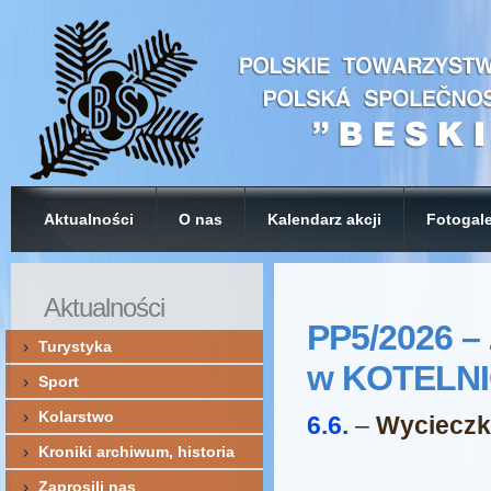
Aktualności
O nas
Kalendarz akcji
Fotogale
Aktualności
PP5/2026 –
Turystyka
w KOTELN
Sport
Kolarstwo
6.6.
–
Wycieczk
Kroniki archiwum, historia
Zaprosili nas