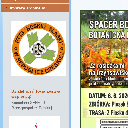
Imprezy archiwum
Działalność Towarzystwa
wspierają:
Kancelaria SENATU
Rzeczpospolitej Polskiej