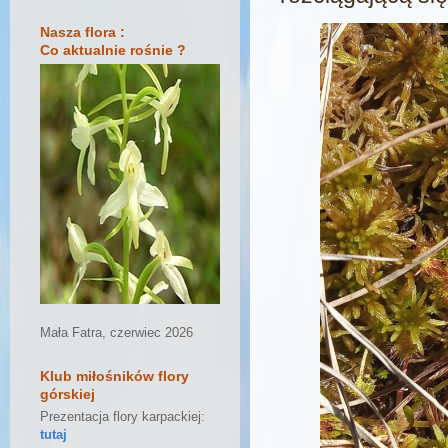
Nasza flora :
Co aktualnie rośnie ?
Mała Fatra, czerwiec 2026
Klub miłośników flory
górskiej
Prezentacja flory karpackiej:
tutaj