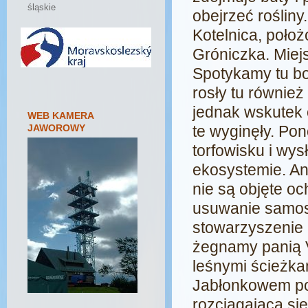
śląskie
obejrzeć rośliny
Kotelnica, poło
Gróniczka. Miej
Spotykamy tu bog
rosły tu również
jednak wskutek 
WEB KAMERA
JAWOROWY
te wyginęły. Po
torfowisku i wy
ekosystemie. Ani
nie są objęte oc
usuwanie samosi
stowarzyszenie
żegnamy panią 
leśnymi ścieżka
Jabłonkowem po
rozciągającą się