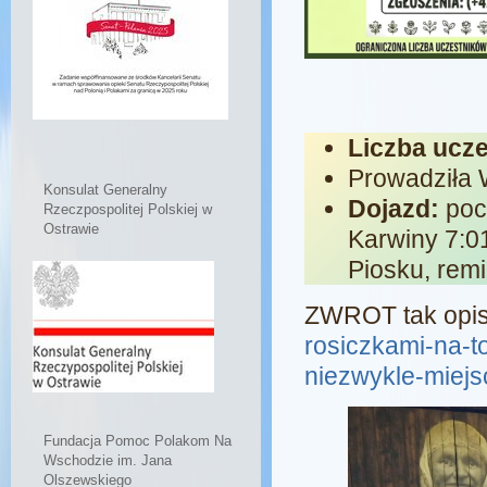
Liczba ucz
Prowadziła 
Konsulat Generalny
Dojazd:
poc
Rzeczpospolitej Polskiej w
Ostrawie
Karwiny 7:0
Piosku, rem
ZWROT tak opis
rosiczkami-na-t
niezwykle-miejs
Fundacja Pomoc Polakom Na
Wschodzie im. Jana
Olszewskiego