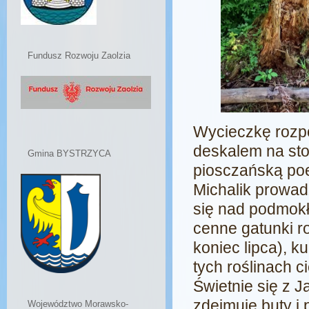
Fundusz Rozwoju Zaolzia
Wycieczkę rozp
deskalem na sto
Gmina BYSTRZYCA
piosczańską poe
Michalik prowad
się nad podmokł
cenne gatunki r
koniec lipca), k
tych roślinach 
Świetnie się z 
zdejmuje buty i 
Województwo Morawsko-