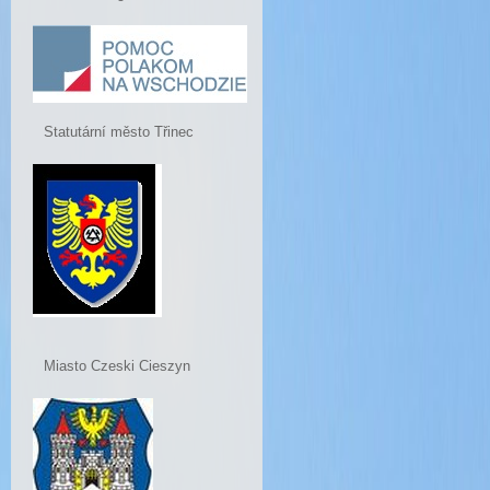
Statutární město Třinec
Miasto Czeski Cieszyn