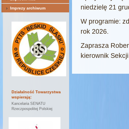
niedzielę 21 gru
Imię
*
Imprezy archiwum
W programie: zdj
Nawisko
*
rok 2026.
Zaprasza Rober
*
Pola obowiązkowe
kierownik Sekcj
Działalność Towarzystwa
wspierają:
Kancelaria SENATU
Rzeczpospolitej Polskiej