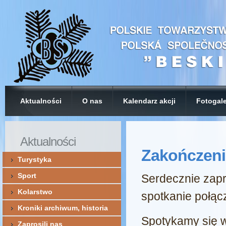
Aktualności
O nas
Kalendarz akcji
Fotogale
Sekc
Aktualności
Z
Zakończeni
Turystyka
do lis
Sport
Serdecznie zap
Kolarstwo
spotkanie połąc
E-mail
*
Kroniki archiwum, historia
Spotykamy się 
Zaprosili nas