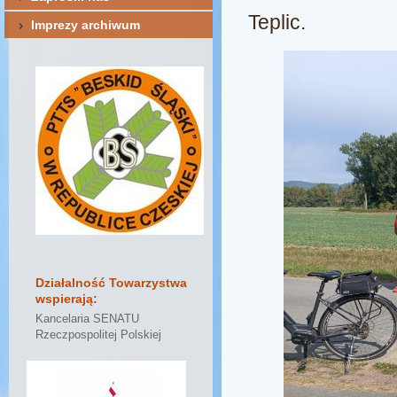
Teplic.
Imię
*
Imprezy archiwum
Nawisko
*
*
Pola obowiązkowe
Działalność Towarzystwa
wspierają:
Kancelaria SENATU
Rzeczpospolitej Polskiej