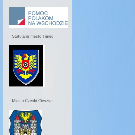
Statutární město Třinec
Miasto Czeski Cieszyn