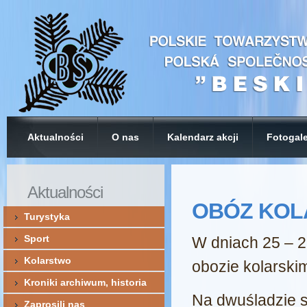
Aktualności
O nas
Kalendarz akcji
Fotogale
Sekc
Aktualności
Z
OBÓZ KOL
Turystyka
do lis
Sport
W dniach 25 – 2
Kolarstwo
obozie kolarski
E-mail
*
Kroniki archiwum, historia
Na dwuśladzie s
Zaprosili nas