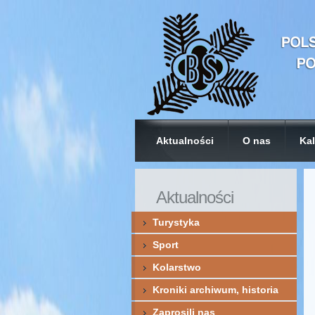
Aktualności
O nas
Kal
Aktualności
Turystyka
Sport
Kolarstwo
Kroniki archiwum, historia
Zaprosili nas