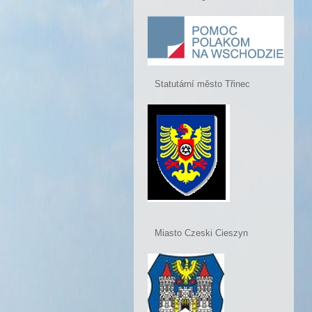
Statutární město Třinec
Miasto Czeski Cieszyn