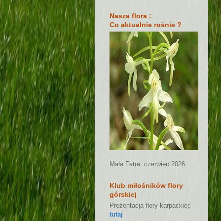
Nasza flora :
Co aktualnie rośnie ?
Mała Fatra, czerwiec 2026
Klub miłośników flory
górskiej
Prezentacja flory karpackiej:
tutaj