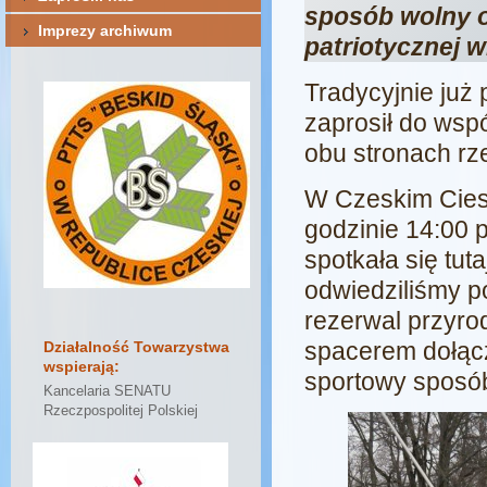
sposób wolny o
Imprezy archiwum
patriotycznej wi
Tradycyjnie już
zaprosił do ws
obu stronach rze
W Czeskim Ciesz
godzinie 14:00 p
spotkała się tu
odwiedziliśmy p
rezerwal przyr
spacerem dołącz
Działalność Towarzystwa
wspierają:
sportowy sposó
Kancelaria SENATU
Rzeczpospolitej Polskiej