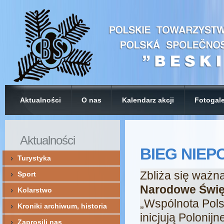
Aktualności
O nas
Kalendarz akcji
Fotogale
Aktualności
BIEG NIEP
Turystyka
Zbliża się ważna
Sport
Narodowe Święt
Kolarstwo
„Wspólnota Polsk
Kroniki archiwum, historia
inicjują Polonij
Zaprosili nas