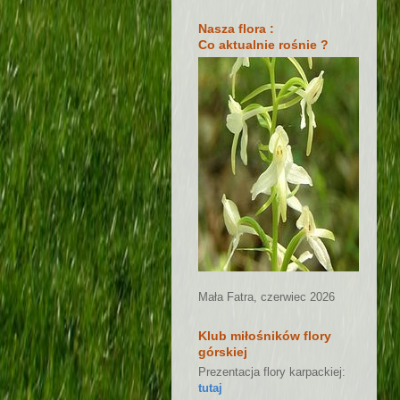
Nasza flora :
Co aktualnie rośnie ?
Mała Fatra, czerwiec 2026
Klub miłośników flory
górskiej
Prezentacja flory karpackiej:
tutaj