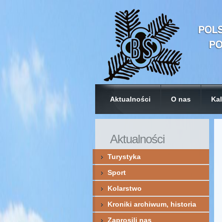
Aktualności
O nas
Kal
Aktualności
Turystyka
Sport
Kolarstwo
Kroniki archiwum, historia
Zaprosili nas