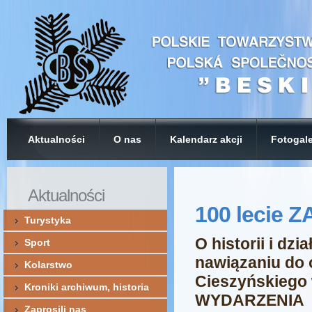
Aktualności
O nas
Kalendarz akcji
Fotogale
Aktualności
100 lecie 
Turystyka
O historii i dz
Sport
nawiązaniu do 
Kolarstwo
Cieszyńskiego 
Kroniki archiwum, historia
WYDARZENIA
Zaprosili nas