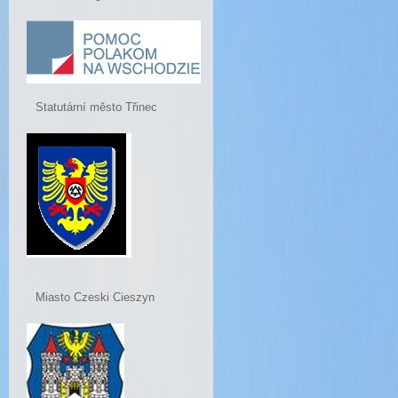
Statutární město Třinec
Miasto Czeski Cieszyn