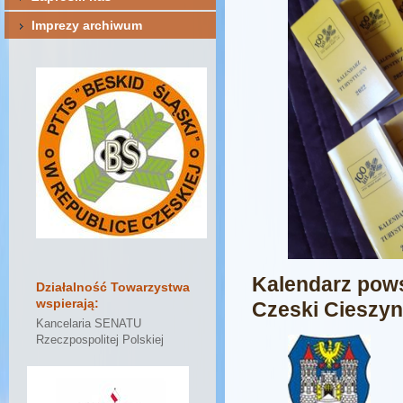
Imprezy archiwum
Kalendarz pows
Działalność Towarzystwa
wspierają:
Czeski Cieszyn
Kancelaria SENATU
Rzeczpospolitej Polskiej