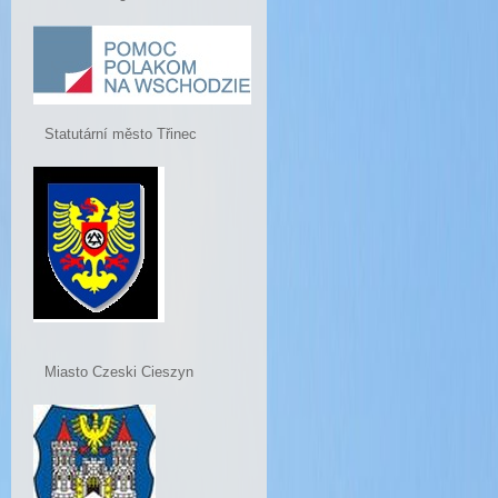
Statutární město Třinec
Miasto Czeski Cieszyn