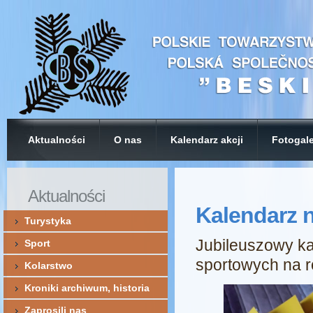
Aktualności
O nas
Kalendarz akcji
Fotogale
Aktualności
Kalendarz n
Turystyka
Jubileuszowy ka
Sport
sportowych na r
Kolarstwo
Kroniki archiwum, historia
Zaprosili nas