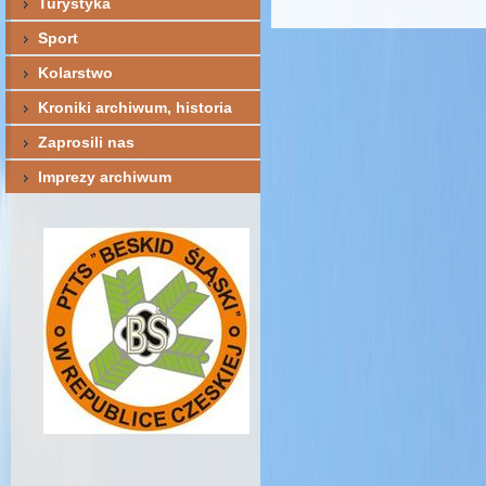
Turystyka
Sport
Kolarstwo
Kroniki archiwum, historia
Zaprosili nas
Imprezy archiwum