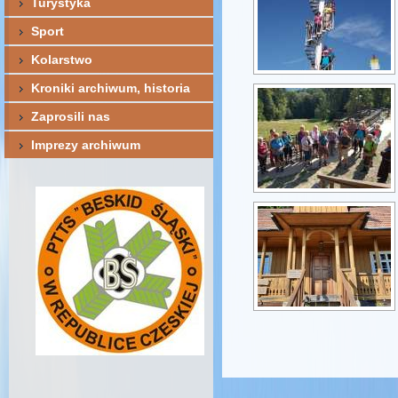
Turystyka
Sport
Kolarstwo
Kroniki archiwum, historia
Zaprosili nas
Imprezy archiwum