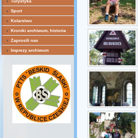
Turystyka
Sport
Kolarstwo
Kroniki archiwum, historia
Zaprosili nas
Imprezy archiwum