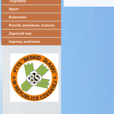
Turystyka
Sport
Kolarstwo
Kroniki archiwum, historia
Zaprosili nas
Imprezy archiwum