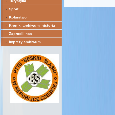
Turystyka
Sport
Kolarstwo
Kroniki archiwum, historia
Zaprosili nas
Imprezy archiwum