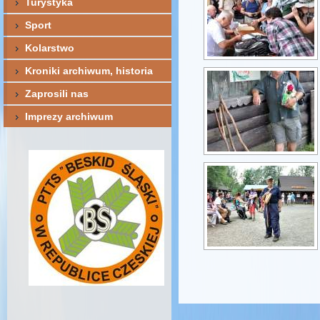
Turystyka
Sport
Kolarstwo
Kroniki archiwum, historia
Zaprosili nas
Imprezy archiwum