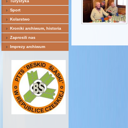
Turystyka
Sport
Kolarstwo
Kroniki archiwum, historia
Zaprosili nas
Imprezy archiwum