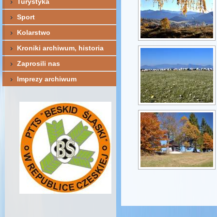
Turystyka
Sport
Kolarstwo
Kroniki archiwum, historia
Zaprosili nas
Imprezy archiwum