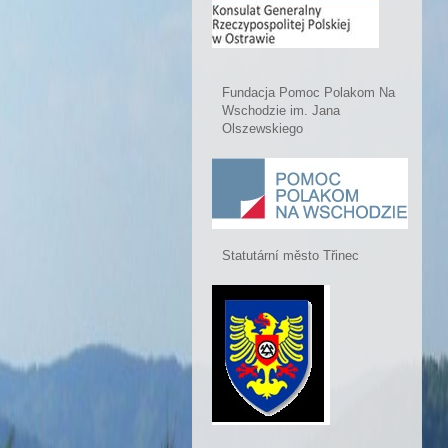
Fundacja Pomoc Polakom Na
Wschodzie im. Jana
Olszewskiego
Statutární město Třinec