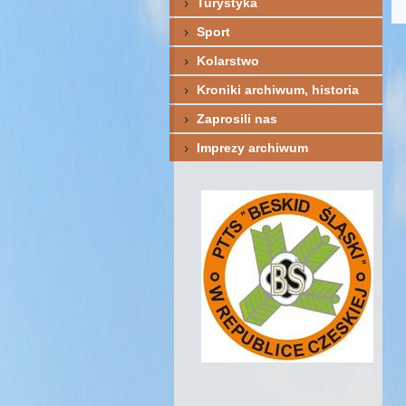
Turystyka
Sport
Kolarstwo
Kroniki archiwum, historia
Zaprosili nas
Imprezy archiwum