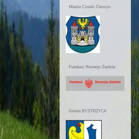
Miasto Czeski Cieszyn
Fundusz Rozwoju Zaolzia
Gmina BYSTRZYCA