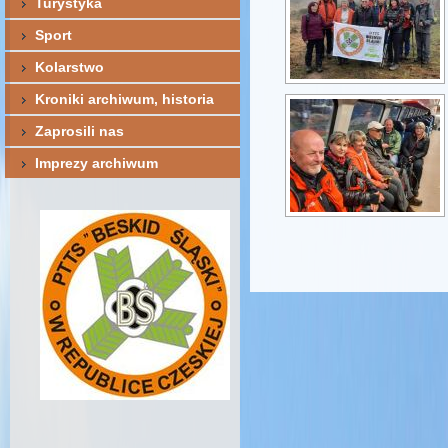
Turystyka
Sport
Kolarstwo
Kroniki archiwum, historia
Zaprosili nas
Imprezy archiwum