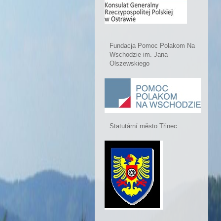
Fundacja Pomoc Polakom Na
Wschodzie im. Jana
Olszewskiego
Statutární město Třinec