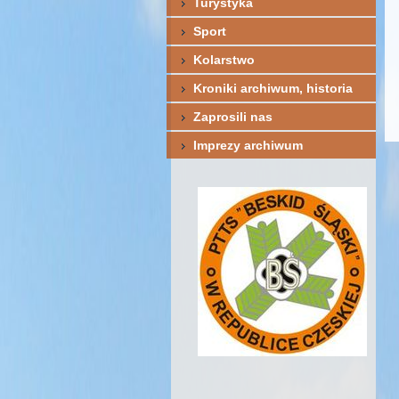
Turystyka
Sport
Kolarstwo
Kroniki archiwum, historia
Zaprosili nas
Imprezy archiwum