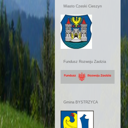
Miasto Czeski Cieszyn
Fundusz Rozwoju Zaolzia
Gmina BYSTRZYCA