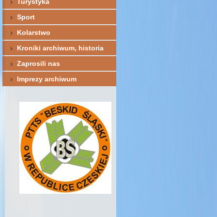
Turystyka
Sport
Kolarstwo
Kroniki archiwum, historia
Zaprosili nas
Imprezy archiwum