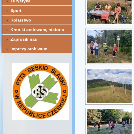
Turystyka
Sport
Kolarstwo
Kroniki archiwum, historia
Zaprosili nas
Imprezy archiwum