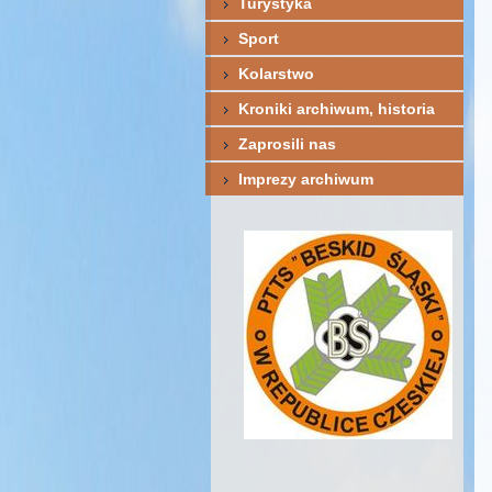
Turystyka
Sport
Kolarstwo
Kroniki archiwum, historia
Zaprosili nas
Imprezy archiwum