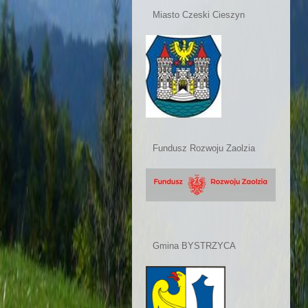
Miasto Czeski Cieszyn
Fundusz Rozwoju Zaolzia
Gmina BYSTRZYCA