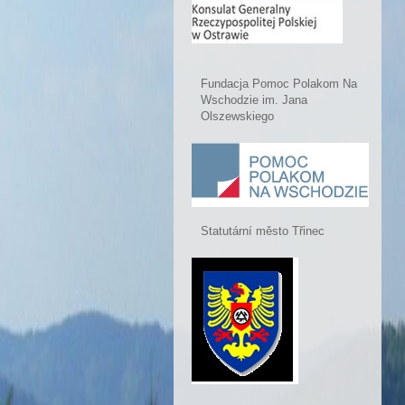
Fundacja Pomoc Polakom Na
Wschodzie im. Jana
Olszewskiego
Statutární město Třinec