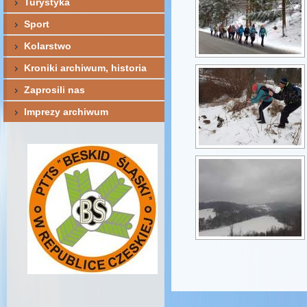
Turystyka
Sport
Kolarstwo
Kroniki archiwum, historia
Zaprosili nas
Imprezy archiwum