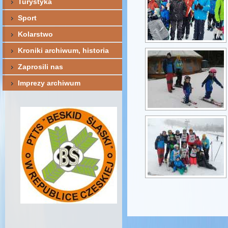
Turystyka
Sport
Kolarstwo
Kroniki archiwum, historia
Zaprosili nas
Imprezy archiwum