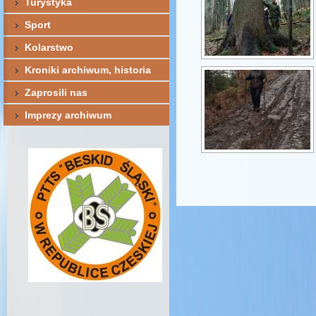
Turystyka
Sport
Kolarstwo
Kroniki archiwum, historia
Zaprosili nas
Imprezy archiwum