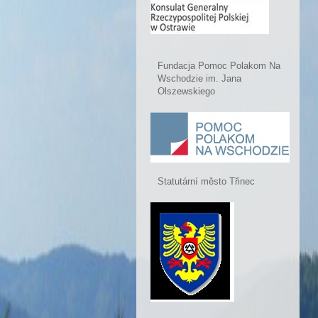
Fundacja Pomoc Polakom Na
Wschodzie im. Jana
Olszewskiego
Statutární město Třinec