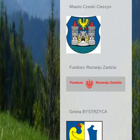
Miasto Czeski Cieszyn
Fundusz Rozwoju Zaolzia
Gmina BYSTRZYCA