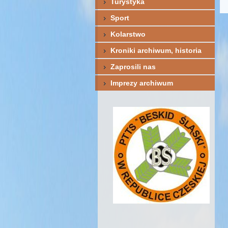
Turystyka
Sport
Kolarstwo
Kroniki archiwum, historia
Zaprosili nas
Imprezy archiwum