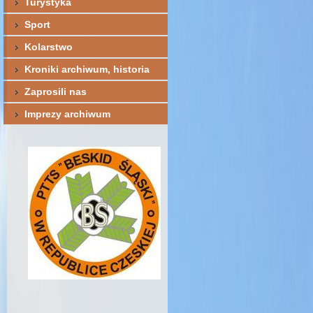
Turystyka
Sport
Kolarstwo
Kroniki archiwum, historia
Zaprosili nas
Imprezy archiwum