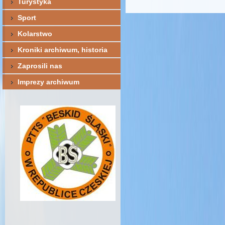
Turystyka
Sport
Kolarstwo
Kroniki archiwum, historia
Zaprosili nas
Imprezy archiwum