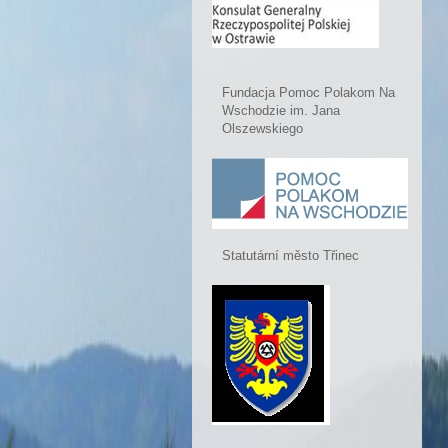
Fundacja Pomoc Polakom Na
Wschodzie im. Jana
Olszewskiego
Statutární město Třinec