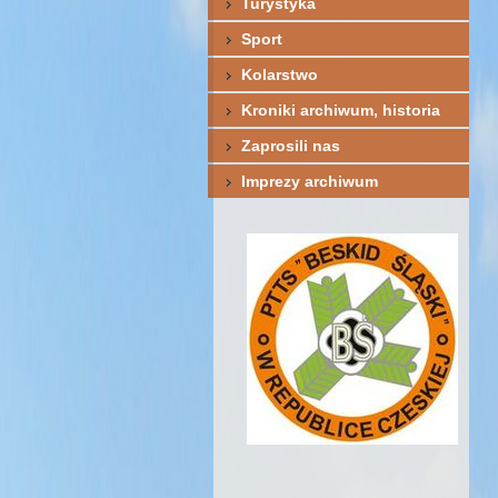
Turystyka
Sport
Kolarstwo
Kroniki archiwum, historia
Zaprosili nas
Imprezy archiwum