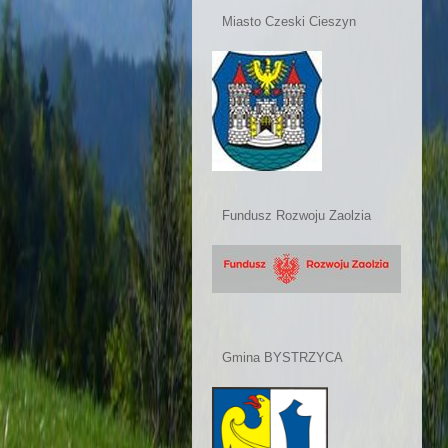
Miasto Czeski Cieszyn
Fundusz Rozwoju Zaolzia
Gmina BYSTRZYCA