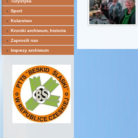
Turystyka
Sport
Kolarstwo
Kroniki archiwum, historia
Zaprosili nas
Imprezy archiwum