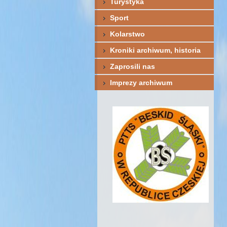
Turystyka
Sport
Kolarstwo
Kroniki archiwum, historia
Zaprosili nas
Imprezy archiwum