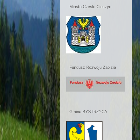
Miasto Czeski Cieszyn
Fundusz Rozwoju Zaolzia
Gmina BYSTRZYCA