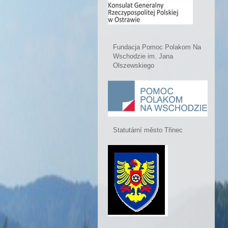
Fundacja Pomoc Polakom Na
Wschodzie im. Jana
Olszewskiego
Statutární město Třinec