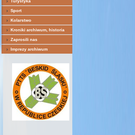
Turystyka
Sport
Kolarstwo
Kroniki archiwum, historia
Zaprosili nas
Imprezy archiwum