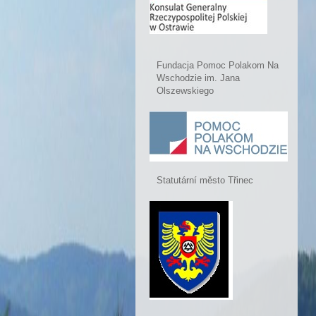
Fundacja Pomoc Polakom Na
Wschodzie im. Jana
Olszewskiego
Statutární město Třinec