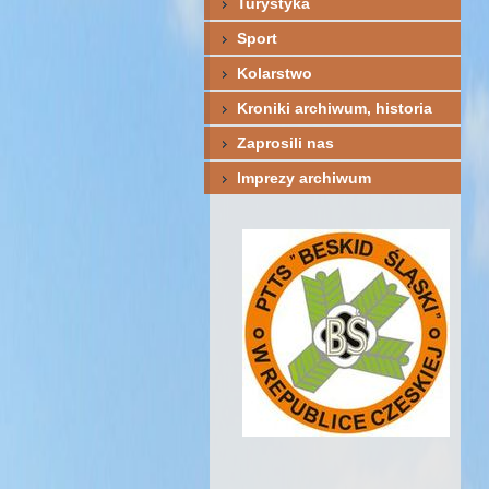
Turystyka
Sport
Kolarstwo
Kroniki archiwum, historia
Zaprosili nas
Imprezy archiwum