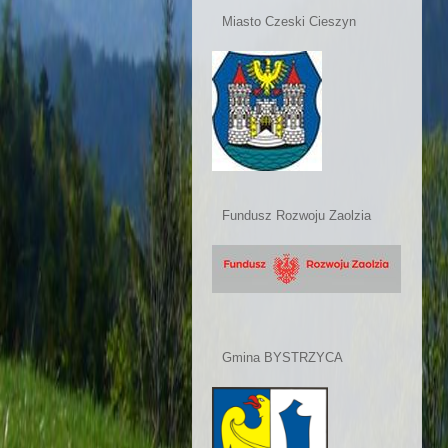
Miasto Czeski Cieszyn
Fundusz Rozwoju Zaolzia
Gmina BYSTRZYCA