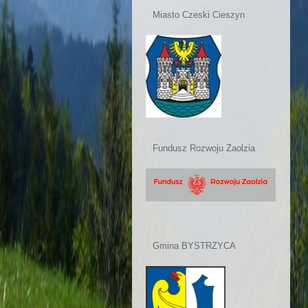
Miasto Czeski Cieszyn
Fundusz Rozwoju Zaolzia
Gmina BYSTRZYCA