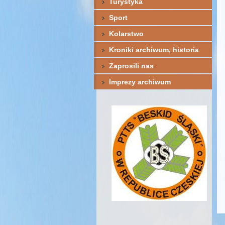
Turystyka
Sport
Kolarstwo
Kroniki archiwum, historia
Zaprosili nas
Imprezy archiwum