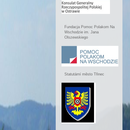
Fundacja Pomoc Polakom Na
Wschodzie im. Jana
Olszewskiego
Statutární město Třinec