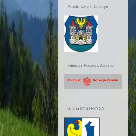
Miasto Czeski Cieszyn
Fundusz Rozwoju Zaolzia
Gmina BYSTRZYCA