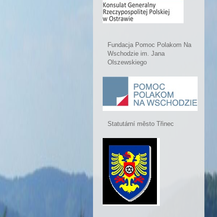
Fundacja Pomoc Polakom Na
Wschodzie im. Jana
Olszewskiego
Statutární město Třinec