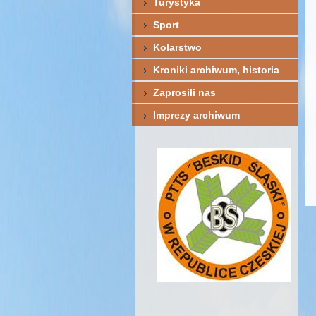
Turystyka
Sport
Kolarstwo
Kroniki archiwum, historia
Zaprosili nas
Imprezy archiwum